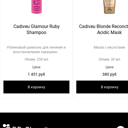
Cadiveu Glamour Ruby
Cadiveu Blonde Reconct
Shampoo
Acidic Mask
Рубиновый шампунь для лечения и
Маска с кислотами
восстановления окрашенн...
Объем: 250 мл
Объем: 30 мл
Цена
Цена
1 451 руб
380 руб
В корзину
В корзину