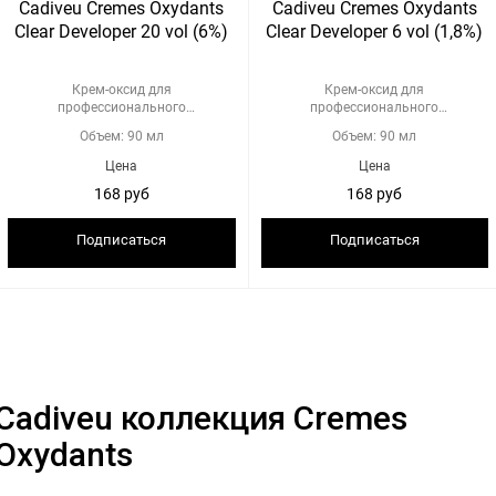
Cadiveu Cremes Oxydants
Cadiveu Cremes Oxydants
Clear Developer 20 vol (6%)
Clear Developer 6 vol (1,8%)
Крем-оксид для
Крем-оксид для
профессионального
профессионального
использования
использования
Объем: 90 мл
Объем: 90 мл
Цена
Цена
168 руб
168 руб
Подписаться
Подписаться
Cadiveu коллекция Cremes
Oxydants