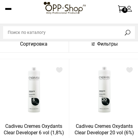
По названию (A-Z)
0
По названию (Z-A)
По цене (по возрастанию)
Сортировка
Фильтры
По цене (по убыванию)
По популярности (по возрастанию)
По популярности (по убыванию)
Показать:
Показать
30
60
Сбросить
120
Cadiveu Cremes Oxydants
Cadiveu Cremes Oxydants
Clear Developer 6 vol (1,8%)
Clear Developer 20 vol (6%)