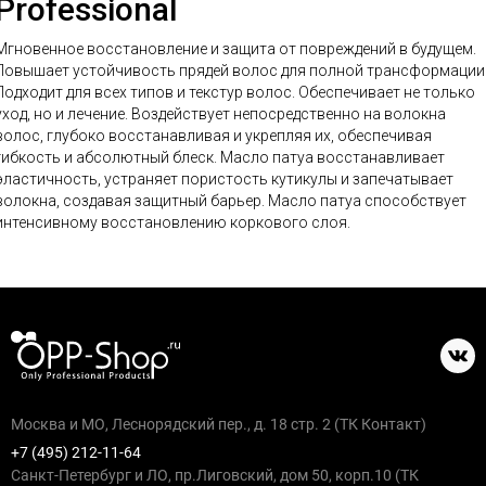
Professional
Мгновенное восстановление и защита от повреждений в будущем.
Повышает устойчивость прядей волос для полной трансформации
Подходит для всех типов и текстур волос. Обеспечивает не только
од, но и лечение. Воздействует непосредственно на волокна
волос, глубоко восстанавливая и укрепляя их, обеспечивая
ибкость и абсолютный блеск. Масло патуа восстанавливает
эластичность, устраняет пористость кутикулы и запечатывает
олокна, создавая защитный барьер. Масло патуа способствует
интенсивному восстановлению коркового слоя.
Москва и МО, Леснорядский пер., д. 18 стр. 2 (ТК Контакт)
+7 (495) 212-11-64
Санкт-Петербург и ЛО, пр.Лиговский, дом 50, корп.10 (ТК