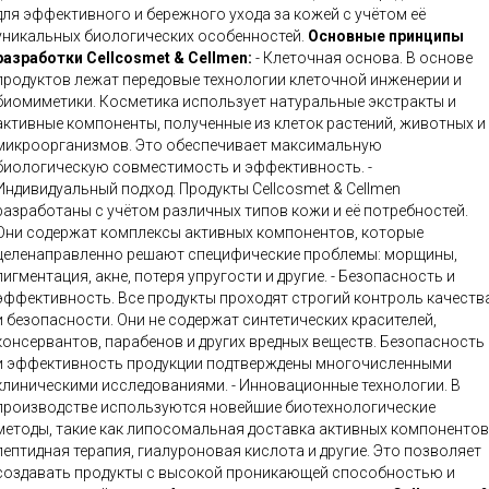
для эффективного и бережного ухода за кожей с учётом её
уникальных биологических особенностей.
Основные принципы
разработки Cellcosmet & Cellmen:
- Клеточная основа. В основе
продуктов лежат передовые технологии клеточной инженерии и
биомиметики. Косметика использует натуральные экстракты и
активные компоненты, полученные из клеток растений, животных и
микроорганизмов. Это обеспечивает максимальную
биологическую совместимость и эффективность. -
Индивидуальный подход. Продукты Cellcosmet & Cellmen
разработаны с учётом различных типов кожи и её потребностей.
Они содержат комплексы активных компонентов, которые
целенаправленно решают специфические проблемы: морщины,
игментация, акне, потеря упругости и другие. - Безопасность и
эффективность. Все продукты проходят строгий контроль качеств
и безопасности. Они не содержат синтетических красителей,
консервантов, парабенов и других вредных веществ. Безопасность
и эффективность продукции подтверждены многочисленными
линическими исследованиями. - Инновационные технологии. В
производстве используются новейшие биотехнологические
методы, такие как липосомальная доставка активных компонентов
пептидная терапия, гиалуроновая кислота и другие. Это позволяет
создавать продукты с высокой проникающей способностью и