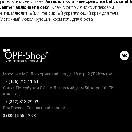
длительным действием.
Антицеллюлитные средства Cellcosmet 
Cellmen включает в себя:
Крем с фито и биокомплексами
Антицеллюлитный, Интенсивный укрепляющий крем для тела,
Клеточный моделирующий крем-гель для бюста
Москва и МО, Леснорядский пер., д. 18 стр. 2 (ТК Контакт)
+7 (495) 212-11-64
Санкт-Петербург и ЛО, пр.Лиговский, дом 50, корп.10 (ТК
Контакт)
+7 (812) 313-29-92
Вся Россия, Бесплатный звонок
8 (800) 555-29-93