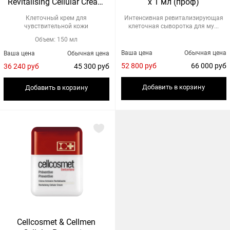
Revitalising Cellular Cream
x 1 мл (проф)
(проф)
Клеточный крем для
Интенсивная ревитализирующая
чувствительной кожи
клеточная сыворотка для му...
Объем: 150 мл
Ваша цена
Обычная цена
Ваша цена
Обычная цена
52 800 руб
66 000 руб
36 240 руб
45 300 руб
Добавить в корзину
Добавить в корзину
Cellcosmet & Cellmen