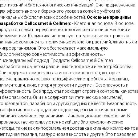
достижений и биотехнологических инноваций. Она предназначена
для эффективного и бережного ухода за кожей с учётом её
уникальных биологических особенностей.
Основные принципы
разработки Cellcosmet & Cellmen:
- Клеточная основа. В основе
продуктов лежат передовые технологии клеточной инженерии и
биомиметики. Косметика использует натуральные экстракты и
активные компоненты, полученные из клеток растений, животных и
микроорганизмов. Это обеспечивает максимальную
биологическую совместимость и эффективность. -
Индивидуальный подход. Продукты Cellcosmet & Cellmen
разработаны с учётом различных типов кожи и её потребностей.
Они содержат комплексы активных компонентов, которые
целенаправленно решают специфические проблемы: морщины,
игментация, акне, потеря упругости и другие. - Безопасность и
эффективность. Все продукты проходят строгий контроль качеств
и безопасности. Они не содержат синтетических красителей,
консервантов, парабенов и других вредных веществ. Безопасность
и эффективность продукции подтверждены многочисленными
линическими исследованиями. - Инновационные технологии. В
производстве используются новейшие биотехнологические
методы, такие как липосомальная доставка активных компонентов
пептидная терапия, гиалуроновая кислота и другие. Это позволяет