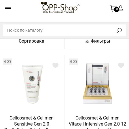
По названию (A-Z)
0
По названию (Z-A)
По цене (по возрастанию)
Сортировка
Фильтры
По цене (по убыванию)
По популярности (по возрастанию)
-20%
-20%
По популярности (по убыванию)
Показать:
Показать
30
60
Сбросить
120
Cellcosmet & Cellmen
Cellcosmet & Cellmen
Sensitive Gen 2.0
Vitacell Intensive Gen 2.0 12