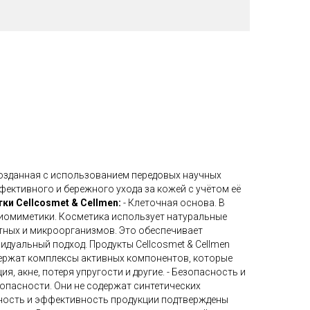
 созданная с использованием передовых научных
ективного и бережного ухода за кожей с учётом её
и Cellcosmet & Cellmen:
- Клеточная основа. В
биомиметики. Косметика использует натуральные
отных и микроорганизмов. Это обеспечивает
дуальный подход. Продукты Cellcosmet & Cellmen
держат комплексы активных компонентов, которые
 акне, потеря упругости и другие. - Безопасность и
опасности. Они не содержат синтетических
асность и эффективность продукции подтверждены