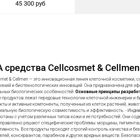
45 300 руб
 средства Cellcosmet & Cellmen
smet & Cellmen — это инновационная линия клеточной косметики,
ений и биотехнологических инноваций. Она предназначена для эфф
ьных биологических особенностей.
Основные принципы разработк
 продуктов лежат передовые технологии клеточной инженерии и 
кты и активные компоненты, полученные из клеток растений, жив
альную биологическую совместимость и эффективность. - Индиви
отаны с учётом различных типов кожи и её потребностей. Они со
правленно решают специфические проблемы: морщины, пигментация,
ивность. Все продукты проходят строгий контроль качества и без
елей, консервантов, парабенов и других вредных веществ. Безоп