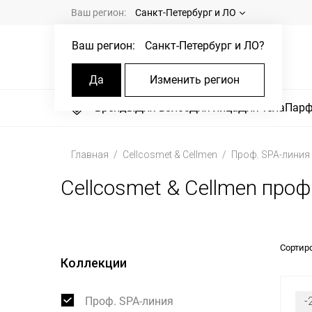
Ваш регион:
Санкт-Петербург и ЛО
Ваш регион:
Санкт-Петербург и ЛО
?
Да
Изменить регион
Бренды
Для волос
Для лица
Для тела
Пар
Главная
Cellcosmet & Cellmen
Проф. SPA-линия
Cellcosmet & Cellmen проф
Сортир
Коллекции
Проф. SPA-линия
-