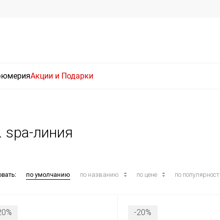
фюмерия
Акции и Подарки
. spa-линия
овать:
по умолчанию
по названию
по цене
по популярнос
20%
-20%