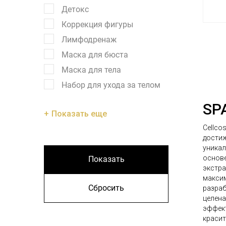
Детокс
Коррекция фигуры
Лимфодренаж
Маска для бюста
Маска для тела
Набор для ухода за телом
SPA
Показать еще
Cellco
достиж
уникал
основе
Показать
экстра
максим
Сбросить
разраб
целена
эффект
красит