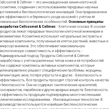
Cellcosmet & Cellmen — это инновационная линия клеточной
косметики, созданная с использованием передовых научных
достижений и биотехнологических инноваций. Она предназначена
для эффективного и бережного ухода за кожей с учётом её
уникальных биологических особенностей.
Основные принципы
разработки Cellcosmet & Cellmen:
- Клеточная основа. В основе
продуктов лежат передовые технологии клеточной инженерии и
биомиметики. Косметика использует натуральные экстракты и
активные компоненты, полученные из клеток растений, животных и
микроорганизмов. Это обеспечивает максимальную
биологическую совместимость и эффективность. -
Индивидуальный подход. Продукты Cellcosmet & Cellmen
разработаны с учётом различных типов кожи и её потребностей.
Они содержат комплексы активных компонентов, которые
целенаправленно решают специфические проблемы: морщины,
игментация, акне, потеря упругости и другие. - Безопасность и
эффективность. Все продукты проходят строгий контроль качеств
и безопасности. Они не содержат синтетических красителей,
консервантов, парабенов и других вредных веществ. Безопасность
и эффективность продукции подтверждены многочисленными
линическими исследованиями. - Инновационные технологии. В
производстве используются новейшие биотехнологические