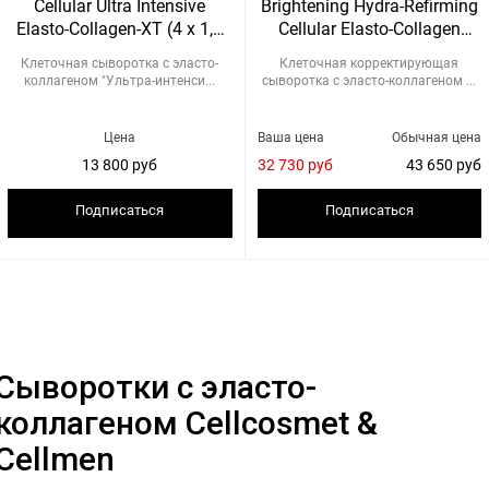
Cellular Ultra Intensive
Brightening Hydra-Refirming
Elasto-Collagen-XT (4 x 1,5
Cellular Elasto-Collagen
мл)
Serum (12 x 1,5мл)
Клеточная сыворотка с эласто-
Клеточная корректирующая
коллагеном "Ультра-интенси...
сыворотка с эласто-коллагеном ...
Цена
Ваша цена
Обычная цена
13 800 руб
32 730 руб
43 650 руб
Подписаться
Подписаться
Сыворотки с эласто-
коллагеном Cellcosmet &
Cellmen