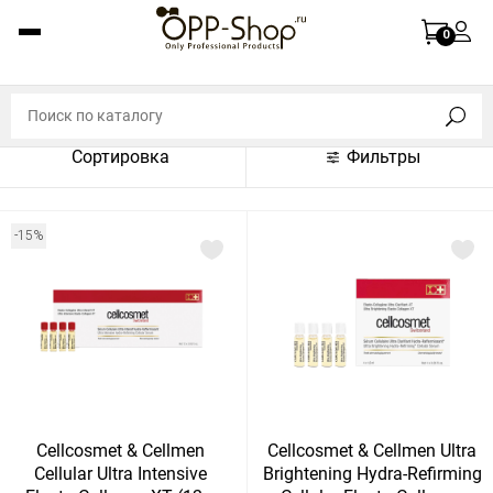
По названию (A-Z)
0
По названию (Z-A)
По цене (по возрастанию)
Сортировка
Фильтры
По цене (по убыванию)
По популярности (по возрастанию)
-15%
По популярности (по убыванию)
Показать:
Показать
30
60
Сбросить
120
Cellcosmet & Cellmen
Cellcosmet & Cellmen Ultra
Cellular Ultra Intensive
Brightening Hydra-Refirming