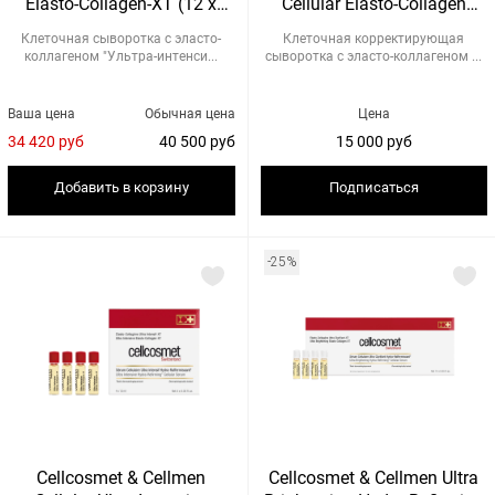
Elasto-Collagen-XT (12 x
Cellular Elasto-Collagen
1,5мл)
Serum (4 x 1,5 мл)
Клеточная сыворотка с эласто-
Клеточная корректирующая
коллагеном "Ультра-интенси...
сыворотка с эласто-коллагеном ...
Ваша цена
Обычная цена
Цена
34 420 руб
40 500 руб
15 000 руб
Добавить в корзину
Подписаться
-25%
Cellcosmet & Cellmen
Cellcosmet & Cellmen Ultra