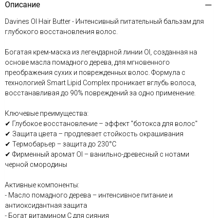
Описание
Davines OI Hair Butter - Интенсивный питательный бальзам для
глубокого восстановления волос.
Богатая крем-маска из легендарной линии OI, созданная на
основе масла помадного дерева, для мгновенного
преображения сухих и поврежденных волос. Формула с
технологией Smart Lipid Complex проникает вглубь волоса,
восстанавливая до 90% повреждений за одно применение.
Ключевые преимущества:
✔ Глубокое восстановление – эффект "ботокса для волос"
✔ Защита цвета – продлевает стойкость окрашивания
✔ Термобарьер – защита до 230°C
✔ Фирменный аромат OI – ванильно-древесный с нотами
черной смородины
Активные компоненты:
- Масло помадного дерева – интенсивное питание и
антиоксидантная защита
- Богат витамином С для сияния