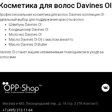
Косметика для волос Davines OI
Профессиональная косметика для волос Davines коллекция OI -
идеальный выбор для поддержания красоты волос.
Шампунь Davines OI
Кондиционер Davines OI
Молочко Davines OI
Масло Davines OI Oil с маслом аннатто
Масло Davines OI Butter
Davines OI станет вашим незаменимым помощником в уходе за
волосами.
Москва и МО, Леснорядский пер., д. 18 стр. 2 (ТК Контакт)
+7 (495) 212-11-64