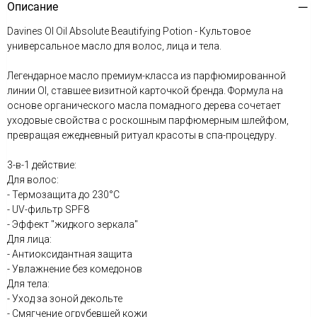
Описание
Davines OI Oil Absolute Beautifying Potion - Культовое
универсальное масло для волос, лица и тела.
Легендарное масло премиум-класса из парфюмированной
линии OI, ставшее визитной карточкой бренда. Формула на
основе органического масла помадного дерева сочетает
уходовые свойства с роскошным парфюмерным шлейфом,
превращая ежедневный ритуал красоты в спа-процедуру.
3-в-1 действие:
Для волос:
- Термозащита до 230°C
- UV-фильтр SPF8
- Эффект "жидкого зеркала"
Для лица:
- Антиоксидантная защита
- Увлажнение без комедонов
Для тела:
- Уход за зоной декольте
- Смягчение огрубевшей кожи