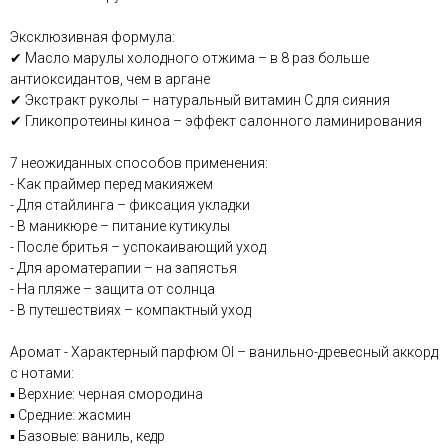
Эксклюзивная формула:
✔ Масло марулы холодного отжима – в 8 раз больше
антиоксидантов, чем в аргане
✔ Экстракт руколы – натуральный витамин С для сияния
✔ Гликопротеины киноа – эффект салонного ламинирования
7 неожиданных способов применения:
- Как праймер перед макияжем
- Для стайлинга – фиксация укладки
- В маникюре – питание кутикулы
- После бритья – успокаивающий уход
- Для ароматерапии – на запястья
- На пляже – защита от солнца
- В путешествиях – компактный уход
Аромат - Характерный парфюм OI – ванильно-древесный аккорд
с нотами:
▪️ Верхние: черная смородина
▪️ Средние: жасмин
▪️ Базовые: ваниль, кедр