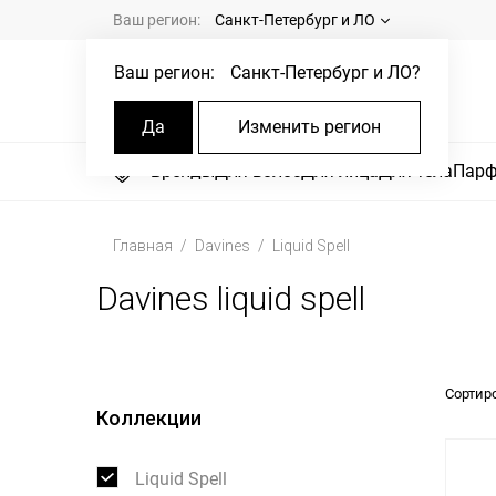
Ваш регион:
Санкт-Петербург и ЛО
Ваш регион:
Санкт-Петербург и ЛО
?
Да
Изменить регион
Бренды
Для волос
Для лица
Для тела
Пар
Главная
Davines
Liquid Spell
Davines liquid spell
Сортир
Коллекции
Liquid Spell