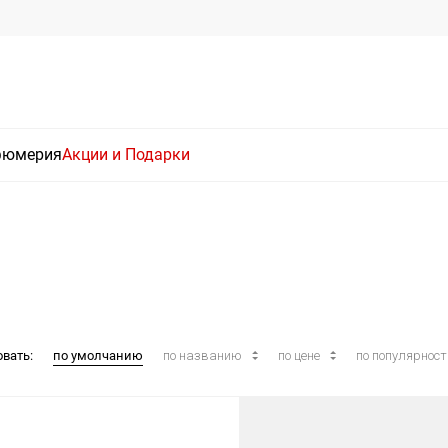
фюмерия
Акции и Подарки
овать:
по умолчанию
по названию
по цене
по популярнос