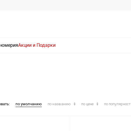
фюмерия
Акции и Подарки
овать:
по умолчанию
по названию
по цене
по популярнос