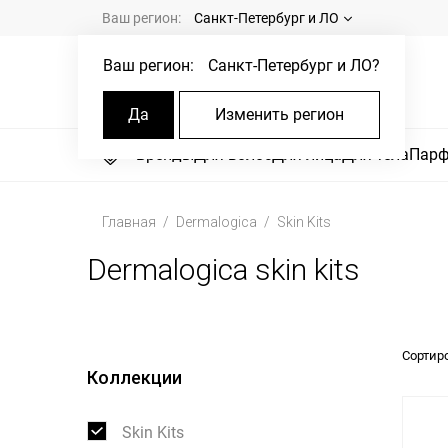
Ваш регион:
Санкт-Петербург и ЛО
Ваш регион:
Санкт-Петербург и ЛО
?
Да
Изменить регион
Бренды
Для волос
Для лица
Для тела
Пар
Главная
Dermalogica
Skin Kits
Dermalogica skin kits
Сортир
Коллекции
Skin Kits