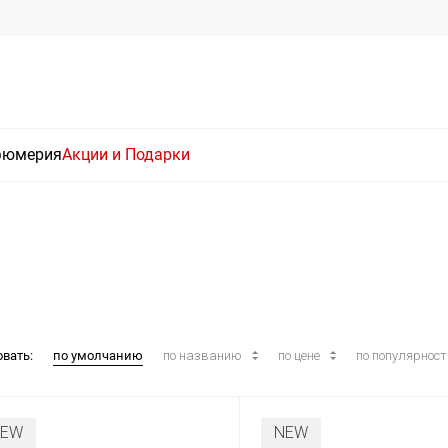
фюмерия
Акции и Подарки
овать:
по умолчанию
по названию
по цене
по популярнос
NEW
NEW