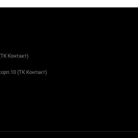
 (ТК Контакт)
корп.10 (ТК Контакт)