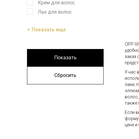
Крем для волос
Лак для волос
Показать еще
OPP-Sh
удобно
заказ 
Показать
предст
У нас 
Сбросить
исполь
лаки, 
эллюми
волос,
также 
Если в
форму 
цене и