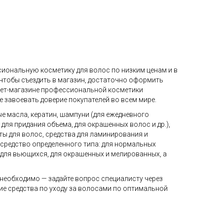
сиональную косметику для волос по низким ценам и в
 чтобы съездить в магазин, достаточно оформить
рнет-магазине профессиональной косметики
е завоевать доверие покупателей во всем мире.
ые масла, кератин, шампуни (для ежедневного
ля придания объема, для окрашенных волос и др.),
ты для волос, средства для ламинирования и
 средство определенного типа: для нормальных
, для вьющихся, для окрашенных и мелированных, а
 необходимо — задайте вопрос специалисту через
гие средства по уходу за волосами по оптимальной