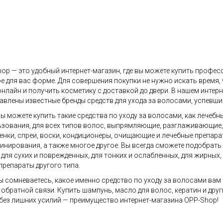
op — это удобный интернет-магазин, где вы можете купить профес
е для вас форме. Для совершения покупки не нужно искать время,
онлайн и получить косметику с доставкой до двери. В нашем инте
авлены известные бренды средств для ухода за волосами, успевши
вы можете купить такие средства по уходу за волосами, как лечебн
зования, для всех типов волос, выпрямляющие, разглаживающие, д
пенки, спреи, воски, кондиционеры, очищающие и лечебные препара
нирования, а также многое другое. Вы всегда сможете подобрать
 для сухих и поврежденных, для тонких и ослабленных, для жирных
препараты другого типа.
ы сомневаетесь, какое именно средство по уходу за волосами вам
обратной связи. Купить шампунь, масло для волос, кератин и дру
 без лишних усилий — преимущество интернет-магазина OPP-Shop!