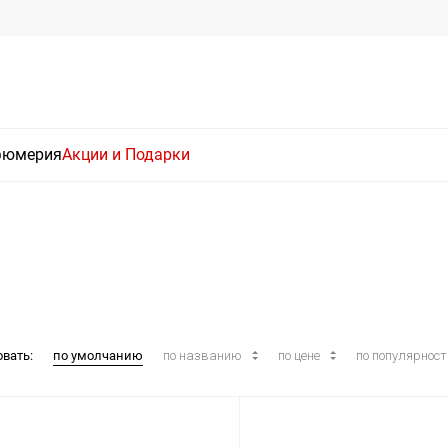
фюмерия
Акции и Подарки
овать:
по умолчанию
по названию
по цене
по популярнос