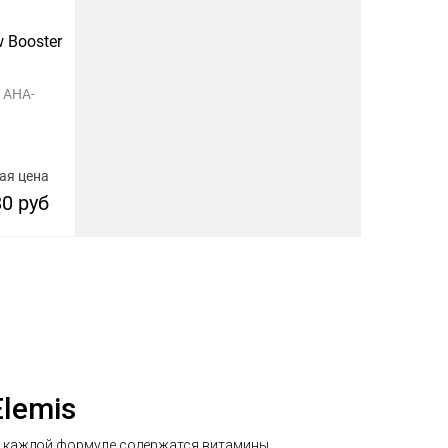
 Booster
с AHA-
ая цена
80 руб
lemis
В каждой формуле содержатся витамины,