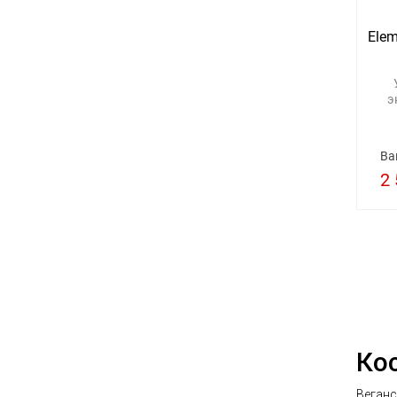
Elem
э
Ва
2 
Ко
Веганс