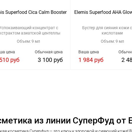
is Superfood Cica Calm Booster
Elemis Superfood AHA Glow
Успокаивающий концентрат с
Бустер для сияния кожи 
кстрактом азиатской центеллы
кислотами
Объем: 9 мл
Объем: 9 мл
ша цена
Обычная цена
Ваша цена
Обычн
510 руб
3 100 руб
1 984 руб
2 4
сметика из линии СуперФуд от E
кая косметика Суперфуд — это ключ к здоровой и сияющей коже! 