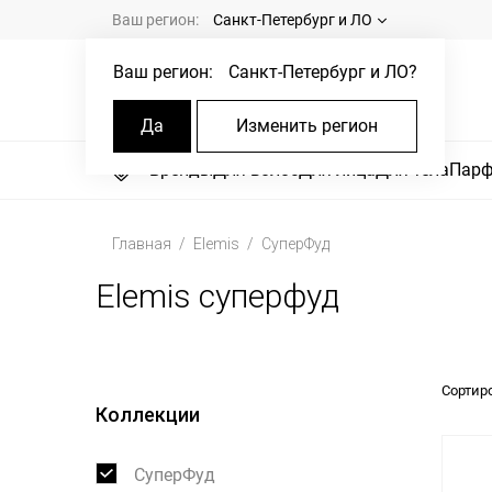
Ваш регион:
Санкт-Петербург и ЛО
Ваш регион:
Санкт-Петербург и ЛО
?
Да
Изменить регион
Бренды
Для волос
Для лица
Для тела
Пар
Главная
Elemis
СуперФуд
Elemis суперфуд
Сортир
Коллекции
СуперФуд