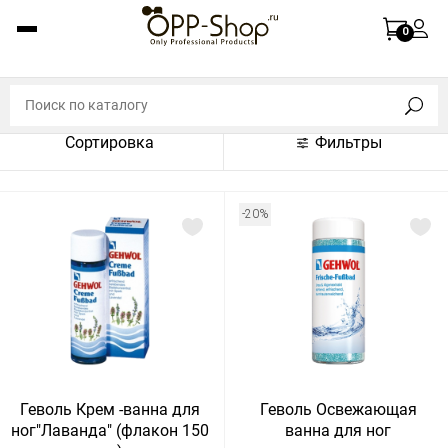
По названию (A-Z)
0
По названию (Z-A)
По цене (по возрастанию)
Сортировка
Фильтры
По цене (по убыванию)
По популярности (по возрастанию)
-20%
По популярности (по убыванию)
Показать:
Показать
30
60
Сбросить
120
Геволь Крем -ванна для
Геволь Освежающая
ног"Лаванда" (флакон 150
ванна для ног