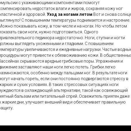
эмульсии с ухаживающими компонентами помогут
компенсировать недостаток влаги и жиров, сохраняя кожу ног
эластичной и здоровой.
Уход за ногами летом
Вот и снова солнце
выглянуло! С повышением температуры поднимается и настроение.
Можно показывать кожу, в том числе и на ногах. Но чтобы летом
показать свои ноги, нужно подготовиться. Одного
привлекательного педикюра недостаточно. Ноги, ступни и ногти
должны выглядеть ухоженными и гладкими. С повышением
температуры увеличиваются и ежедневные нагрузки. Частые водны
процедуры могут привести к обезвоживанию кожи. В общественны
бассейнах скрываются вредные грибковые поры. Упражнения и
движение заставляют наши ноги легко потеть. Грибки легко
размножаются, особенно между пальцами ног. В результате ноги
могут начать гореть, если они постоянно подвергаются стрессу в
арких и сухих условиях. В таких стрессовых ситуациях ноги
нуждаются в охлаждающей альтернативе, такой как освежающий
мятный бальзам или питательный спрей. Освежитель приятен даже
в жаркие дни, улучшает внешний вид и обеспечивает правильную
защиту.