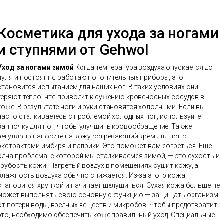
Косметика для ухода за ногами
и ступнями от Gehwol
Уход за ногами зимой
Когда температура воздуха опускается до
нуля и постоянно работают отопительные приборы, это
становится испытанием для наших ног. В таких условиях они
теряют тепло, что приводит к сужению кровеносных сосудов в
коже. В результате ноги и руки становятся холодными. Если вы
часто сталкиваетесь с проблемой холодных ног, используйте
ванночку для ног, чтобы улучшить кровообращение. Также
регулярно наносите на кожу согревающий крем для ног с
экстрактами имбиря и паприки. Это поможет вам согреться. Ещё
одна проблема, с которой мы сталкиваемся зимой, — это сухость и
грубость кожи. Нагретый воздух в помещениях сушит кожу, а
влажность воздуха обычно снижается. Из-за этого кожа
тановится хрупкой и начинает шелушиться. Сухая кожа больше не
может выполнять свою основную функцию — защищать организм
от потери воды, вредных веществ и микробов. Чтобы предотвратит
это, необходимо обеспечить коже правильный уход. Специальные