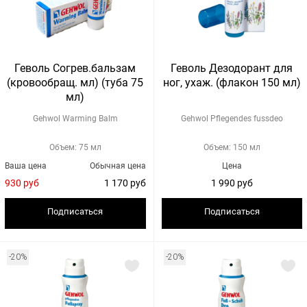
Геволь Согрев.бальзам
Геволь Дезодорант для
(кровообращ. мл) (туба 75
ног, ухаж. (флакон 150 мл)
мл)
Gehwol Warming Balm
Gehwol Pflegendes fussdeo
Объем: 75 мл
Объем: 150 мл
Ваша цена
Обычная цена
Цена
930 руб
1 170 руб
1 990 руб
Подписаться
Подписаться
-20%
-20%