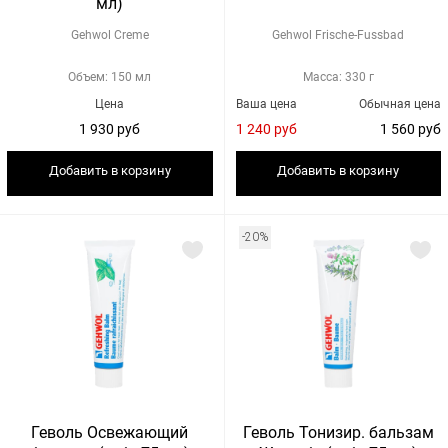
мл)
Gehwol Creme
Gehwol Frische-Fussbad
Объем: 150 мл
Масса: 330 г
Цена
Ваша цена
Обычная цена
1 930 руб
1 240 руб
1 560 руб
Добавить в корзину
Добавить в корзину
-20%
Геволь Освежающий
Геволь Тонизир. бальзам