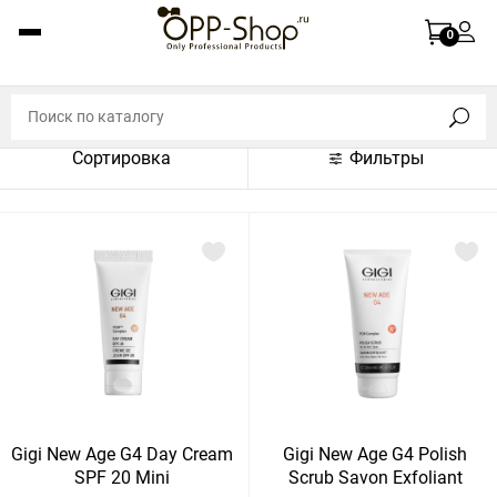
По названию (A-Z)
0
По названию (Z-A)
По цене (по возрастанию)
Сортировка
Фильтры
По цене (по убыванию)
По популярности (по возрастанию)
По популярности (по убыванию)
Показать:
Показать
30
60
Сбросить
120
Gigi New Age G4 Day Cream
Gigi New Age G4 Polish
SPF 20 Mini
Scrub Savon Exfoliant