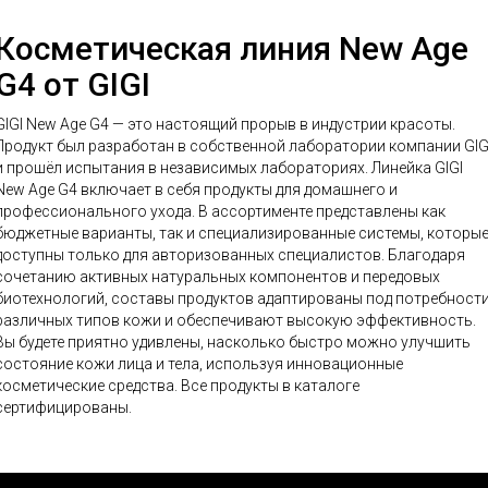
Косметическая линия New Age
G4 от GIGI
GIGI New Age G4 — это настоящий прорыв в индустрии красоты.
Продукт был разработан в собственной лаборатории компании GIG
и прошёл испытания в независимых лабораториях. Линейка GIGI
New Age G4 включает в себя продукты для домашнего и
профессионального ухода. В ассортименте представлены как
бюджетные варианты, так и специализированные системы, которы
доступны только для авторизованных специалистов. Благодаря
сочетанию активных натуральных компонентов и передовых
биотехнологий, составы продуктов адаптированы под потребност
различных типов кожи и обеспечивают высокую эффективность.
Вы будете приятно удивлены, насколько быстро можно улучшить
состояние кожи лица и тела, используя инновационные
косметические средства. Все продукты в каталоге
сертифицированы.