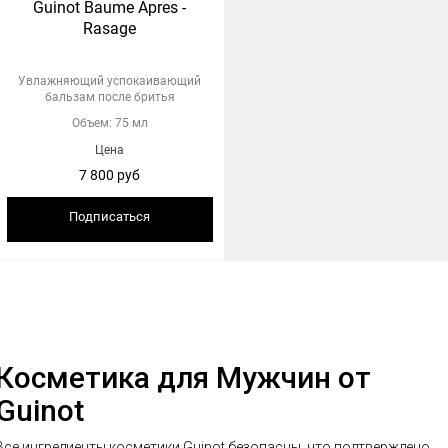
Guinot Baume Apres -
Rasage
Увлажняющий успокаивающий
бальзам после бритья
Объем: 75 мл
Цена
7 800 руб
Подписаться
Косметика для Мужчин от
Guinot
Все ингредиенты косметики Guinot безопасны, что подтверждено