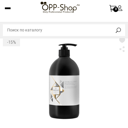
0
-15%