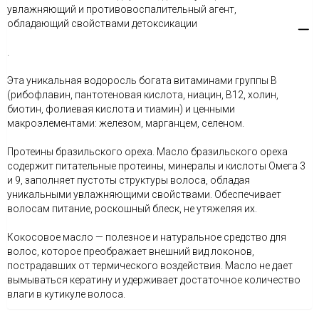
увлажняющий и противовоспалительный агент,
обладающий свойствами детоксикации
.
Эта уникальная водоросль богата витаминами группы В
(рибофлавин, пантотеновая кислота, ниацин, B12, холин,
биотин, фолиевая кислота и тиамин) и ценными
макроэлементами: железом, марганцем, селеном.
Протеины бразильского ореха. Масло бразильского ореха
содержит питательные протеины, минералы и кислоты Омега 3
и 9, заполняет пустоты структуры волоса, обладая
уникальными увлажняющими свойствами. Обеспечивает
волосам питание, роскошный блеск, не утяжеляя их.
Кокосовое масло — полезное и натуральное средство для
волос, которое преображает внешний вид локонов,
пострадавших от термического воздействия. Масло не дает
вымываться кератину и удерживает достаточное количество
влаги в кутикуле волоса.