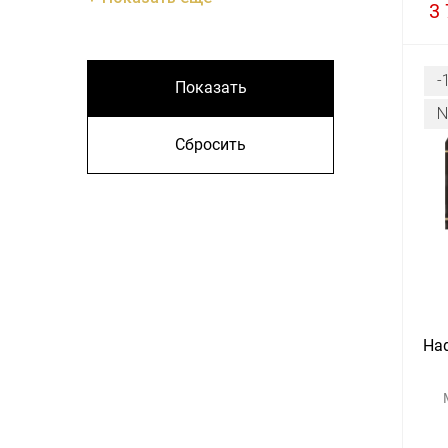
3 
-
Показать
Сбросить
Had