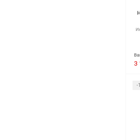
H
И
Ва
3 
-