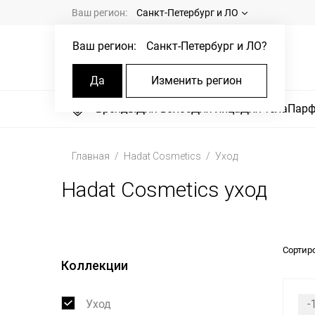
Ваш регион:
Санкт-Петербург и ЛО
Ваш регион:
Санкт-Петербург и ЛО
?
Да
Изменить регион
Бренды
Для волос
Для лица
Для тела
Пар
Главная
Hadat Cosmetics
Уход
Hadat Cosmetics уход
Сортир
Коллекции
Уход
-