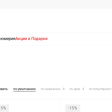
фюмерия
Акции и Подарки
овать:
по умолчанию
по названию
по цене
по популярнос
15%
-15%