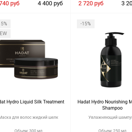
740 руб
4 400 руб
2 720 руб
3 2
15%
-15%
NEW
at Hydro Liquid Silk Treatment
Hadat Hydro Nourishing M
Shampoo
Маска для волос жидкий шелк
Увлажняющий шампу
Объем: 300 мл
Объем: 250 мл