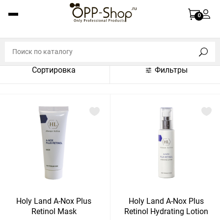
По названию (A-Z)
0
По названию (Z-A)
По цене (по возрастанию)
Сортировка
Фильтры
По цене (по убыванию)
По популярности (по возрастанию)
По популярности (по убыванию)
Показать:
Показать
30
60
Сбросить
120
Holy Land A-Nox Plus
Holy Land A-Nox Plus
Retinol Mask
Retinol Hydrating Lotion