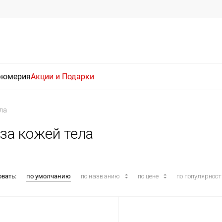
фюмерия
Акции и Подарки
ла
 за кожей тела
овать:
по умолчанию
по названию
по цене
по популярнос