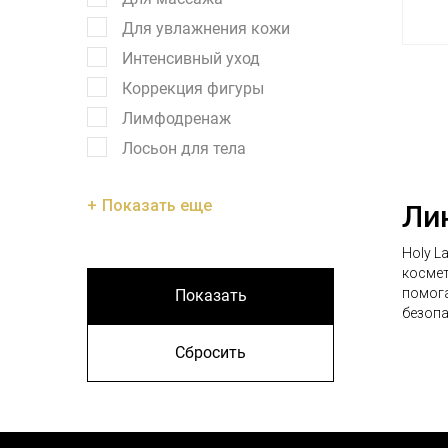
Для увлажнения кожи
Интенсивный уход
Коррекция фигуры
Лимфодренаж
Лосьон для тела
Показать еще
Лин
Holy L
космет
помога
Показать
безопа
Сбросить