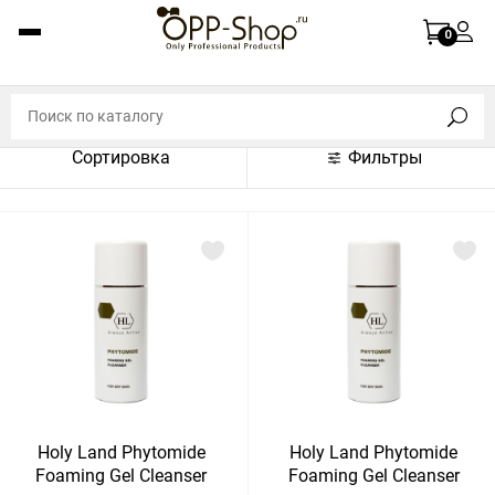
По названию (A-Z)
0
По названию (Z-A)
По цене (по возрастанию)
Сортировка
Фильтры
По цене (по убыванию)
По популярности (по возрастанию)
По популярности (по убыванию)
Показать:
Показать
30
60
Сбросить
120
Holy Land Phytomide
Holy Land Phytomide
Foaming Gel Cleanser
Foaming Gel Cleanser