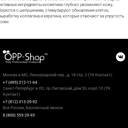
Активные ингредиенты косметики глубоко увлажняют кожу,
борются с шелушением, стимулируют обновление клеток,
выработку коллагена и кератина, которые отвечают за упругость
кожи.
Москва и МО, Леснорядский пер., д. 18 стр. 2 (ТК Контакт)
+7 (495) 212-11-64
Санкт-Петербург и ЛО, пр.Лиговский, дом 50, корп.10 (ТК
Контакт)
+7 (812) 313-29-92
Вся Россия, Бесплатный звонок
8 (800) 555-29-93