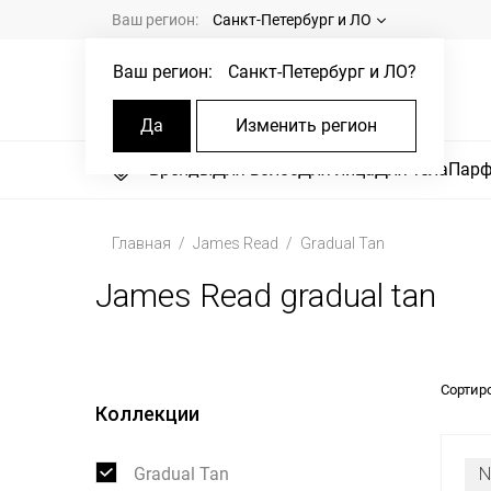
Ваш регион:
Санкт-Петербург и ЛО
Ваш регион:
Санкт-Петербург и ЛО
?
Да
Изменить регион
Бренды
Для волос
Для лица
Для тела
Пар
Главная
James Read
Gradual Tan
James Read gradual tan
Сортир
Коллекции
Gradual Tan