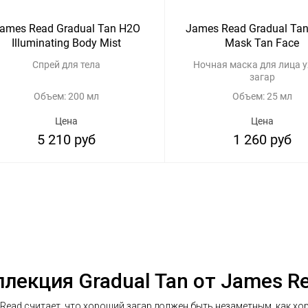
ames Read Gradual Tan H2O
James Read Gradual Tan
Illuminating Body Mist
Mask Tan Face
Спрей для тела
Ночная маска для лица у
загар
Объем: 200 мл
Объем: 25 мл
Цена
Цена
5 210 руб
1 260 руб
лекция Gradual Tan от James R
Read считает, что хороший загар должен быть незаметным, как хо