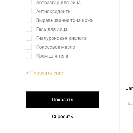
Автозагар для лица
Антиоксиданты
Выравнивание тона кожи
Гель для лица
Гиалуроновая кислота
Кокосовое масло
Крем для тела
Показать еще
Ja
Показать
Ко
Сбросить