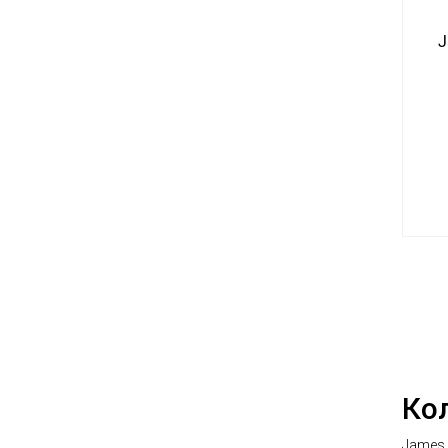
J
Кол
James 