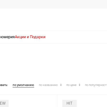
фюмерия
Акции и Подарки
овать:
по умолчанию
по названию
по цене
по популярнос
NEW
HIT