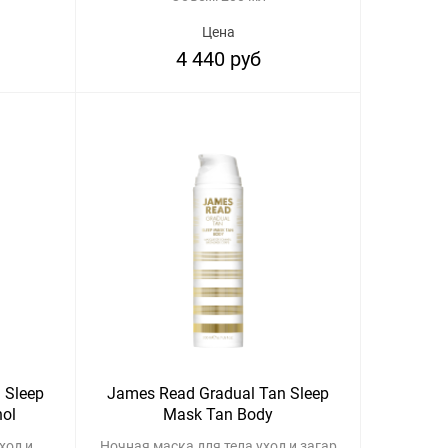
Цена
4 440 руб
 Sleep
James Read Gradual Tan Sleep
nol
Mask Tan Body
ход и
Ночная маска для тела уход и загар