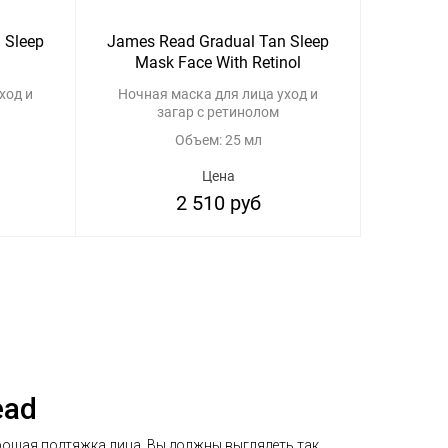
 Sleep
James Read Gradual Tan Sleep
Mask Face With Retinol
ход и
Ночная маска для лица уход и
загар с ретинолом
Объем: 25 мл
Цена
2 510 руб
ead
рошая подтяжка лица. Вы должны выглядеть так,