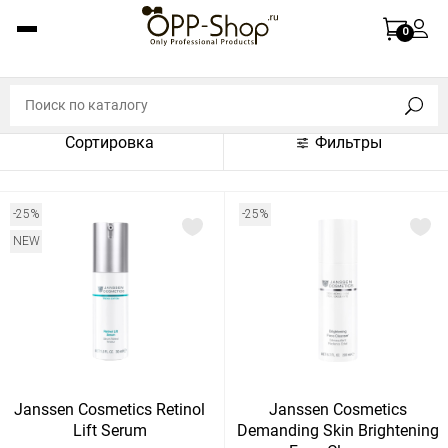
По названию (A-Z)
0
По названию (Z-A)
По цене (по возрастанию)
Сортировка
Фильтры
По цене (по убыванию)
По популярности (по возрастанию)
-25%
-25%
По популярности (по убыванию)
NEW
Показать:
Показать
30
60
Сбросить
120
Janssen Cosmetics Retinol
Janssen Cosmetics
Lift Serum
Demanding Skin Brightening