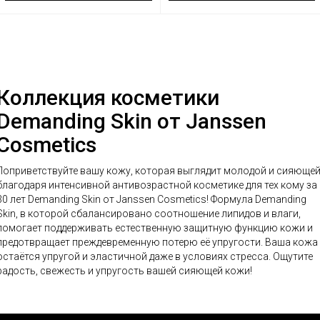
Коллекция косметики
Demanding Skin от Janssen
Cosmetics
Поприветствуйте вашу кожу, которая выглядит молодой и сияющей
благодаря интенсивной антивозрастной косметике для тех кому за
0 лет Demanding Skin от Janssen Cosmetics! Формула Demanding
Skin, в которой сбалансировано соотношение липидов и влаги,
помогает поддерживать естественную защитную функцию кожи и
предотвращает преждевременную потерю её упругости. Ваша кожа
остаётся упругой и эластичной даже в условиях стресса. Ощутите
радость, свежесть и упругость вашей сияющей кожи!