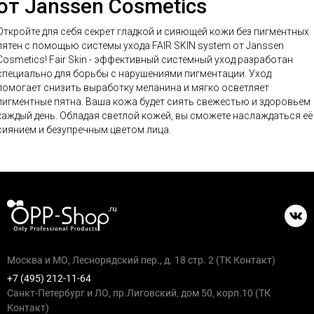
от Janssen Cosmetics
Откройте для себя секрет гладкой и сияющей кожи без пигментных
пятен с помощью системы ухода FAIR SKIN system от Janssen
etics! Fair Skin - эффективный системный уход разработан
специально для борьбы с нарушениями пигментации. Уход
помогает снизить выработку меланина и мягко осветляет
гментные пятна. Ваша кожа будет сиять свежестью и здоровьем
каждый день. Обладая светлой кожей, вы сможете наслаждаться её
сиянием и безупречным цветом лица.
Москва и МО, Леснорядский пер., д. 18 стр. 2 (ТК Контакт)
+7 (495) 212-11-64
Санкт-Петербург и ЛО, пр.Лиговский, дом 50, корп.10 (ТК
Контакт)