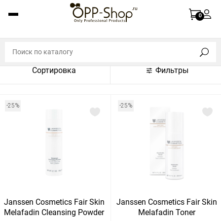
По названию (A-Z)
0
По названию (Z-A)
По цене (по возрастанию)
Сортировка
Фильтры
По цене (по убыванию)
По популярности (по возрастанию)
-25%
-25%
По популярности (по убыванию)
Показать:
Показать
30
60
Сбросить
120
Janssen Cosmetics Fair Skin
Janssen Cosmetics Fair Skin
Melafadin Cleansing Powder
Melafadin Toner