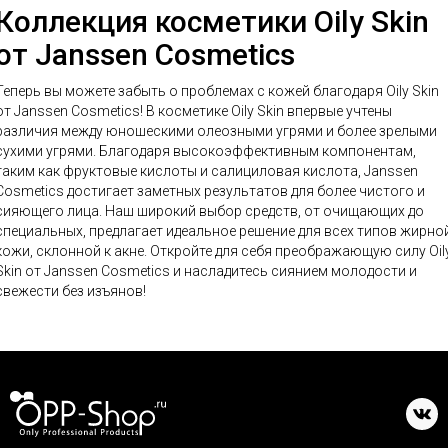
Коллекция косметики Oily Skin
от Janssen Cosmetics
Теперь вы можете забыть о проблемах с кожей благодаря Oily Skin
т Janssen Cosmetics! В косметике Oily Skin впервые учтены
различия между юношескими олеозными угрями и более зрелыми
сухими угрями. Благодаря высокоэффективным компонентам,
таким как фруктовые кислоты и салициловая кислота, Janssen
Cosmetics достигает заметных результатов для более чистого и
яющего лица. Наш широкий выбор средств, от очищающих до
специальных, предлагает идеальное решение для всех типов жирно
кожи, склонной к акне. Откройте для себя преображающую силу Oil
Skin от Janssen Cosmetics и насладитесь сиянием молодости и
свежести без изъянов!