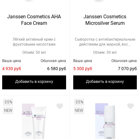
Janssen Cosmetics AHA
Janssen Cosmetics
Face Cream
Microsilver Serum
Лёгкий активный крем с
Сыворотка с антибактериальным
фруктовыми кислотами
действием для жирной, вос...
Объем: 50 мл
Объем: 30 мл
Ваша цена
Обычная цена
Ваша цена
Обычная цена
4 930 руб
6 580 руб
5 300 руб
7 070 руб
Добавить в корзину
Добавить в корзину
-25%
-25%
NEW
NEW