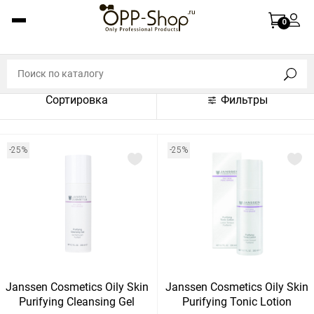
По названию (A-Z)
0
По названию (Z-A)
По цене (по возрастанию)
Сортировка
Фильтры
По цене (по убыванию)
По популярности (по возрастанию)
-25%
-25%
По популярности (по убыванию)
Показать:
Показать
30
60
Сбросить
120
Janssen Cosmetics Oily Skin
Janssen Cosmetics Oily Skin
Purifying Cleansing Gel
Purifying Tonic Lotion