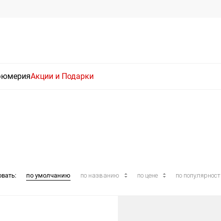
фюмерия
Акции и Подарки
овать:
по умолчанию
по названию
по цене
по популярнос