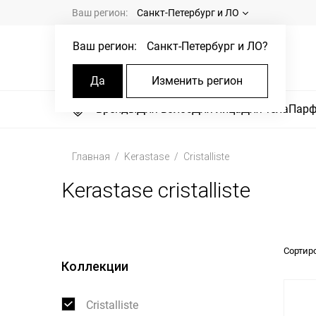
Ваш регион:
Санкт-Петербург и ЛО
Ваш регион:
Санкт-Петербург и ЛО
?
Да
Изменить регион
Бренды
Для волос
Для лица
Для тела
Пар
Главная
Kerastase
Cristalliste
Kerastase cristalliste
Сортир
Коллекции
Cristalliste