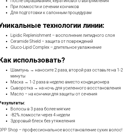
После окрашивания, кератинового выпрямления
При ломкости и сечении кончиков
Для подготовки к салонным процедурам
Уникальные технологии линии:
Lipidic Replenishment – восполнение липидного слоя
Ceramide Shield – защита от повреждений
Gluco-Lipid Complex – длительное увлажнение
Как использовать?
Шампунь → наносите 2 раза, второй раз оставьте на 1-2
минуты
Маска → 1-2 раза в неделю вместо кондиционера
Сыворотка → на ночь для усиленного восстановления
Масло – на кончики для защиты от сечения
Результаты:
Волосы в 3 раза более мягкие
-82% ломкости через 4 недели
Здоровый блеск без утяжеления
OPP Shop – профессиональное восстановление сухих волос!