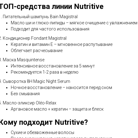
ТОП-средства линии Nutritive
1. Питательный шампунь Bain Magistral
Масло ши и глюко-липиды – мягкое очищение с увлажнением
Подходит для частого использования
2. Кондиционер Fondant Magistral
Кератин и витамин Е – мгновенное распутывание
Облегчает расчесывание
3. Маска Masquintense
Интенсивное восстановление за 5 минут
Рекомендуется 1-2 раза в неделю
4. Сыворотка 8H Magic Night Serum
Ночное восстановление – наносится перед сном
Без смывания
5. Масло-эликсир Oléo-Relax
Аргановое масло + кератин – защита и блеск
Кому подходит Nutritive?
Сухие и обезвоженные волосы