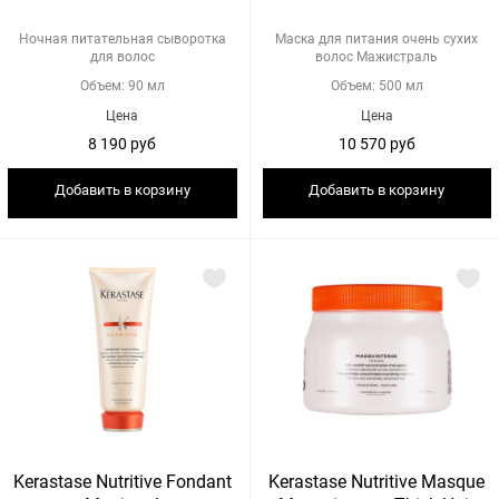
Ночная питательная сыворотка
Маска для питания очень сухих
для волос
волос Мажистраль
Объем: 90 мл
Объем: 500 мл
Цена
Цена
8 190 руб
10 570 руб
Добавить в корзину
Добавить в корзину
Kerastase Nutritive Fondant
Kerastase Nutritive Masque