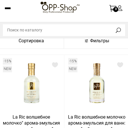
По названию (A-Z)
0
По названию (Z-A)
По цене (по возрастанию)
Сортировка
Фильтры
По цене (по убыванию)
По популярности (по возрастанию)
-15%
-15%
По популярности (по убыванию)
NEW
NEW
Показать:
Показать
30
60
Сбросить
120
La Ric волшебное
La Ric волшебное молочко
молочко" арома-эмульсия
арома-эмульсия для ванн: