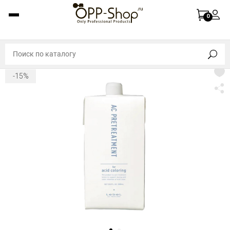
0
-15%