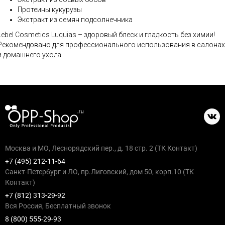
Протеины кукурузы
Экстракт из семян подсолнечника
Lebel Cosmetics Luquias – здоровый блеск и гладкость без химии!
Рекомендовано для профессионального использования в салонах
и домашнего ухода.
Москва и МО, Леснорядский пер., д. 18 стр. 2 (ТК Контакт)
+7 (495) 212-11-64
Санкт-Петербург и ЛО, пр.Лиговский, дом 50, корп.10 (ТК
Контакт)
+7 (812) 313-29-92
Вся Россия, Бесплатный звонок
8 (800) 555-29-93