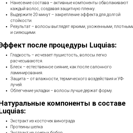
Нанесение состава – активные компоненты обволакивают
каждый волос, создавая защитную пленку.
Выдержите 20 минут – закрепление эффекта для долгой
стойкости.
Результат – волосы выглядят яркими, ухоженными, плотным
и сияющими.
Эффект после процедуры Luquias:
Гладкость – исчезает пушистость, волосы легко
расчесываются.
Блеск – естественное сияние, как после салонного
ламинирования.
Защита – от влажности, термического воздействия и УФ-
лучей.
Облегчение укладки – волосы лучше держат форму.
Натуральные компоненты в составе
Luquias:
Экстракт из косточек винограда
Протеины шелка
Экстракт из соевых бобов