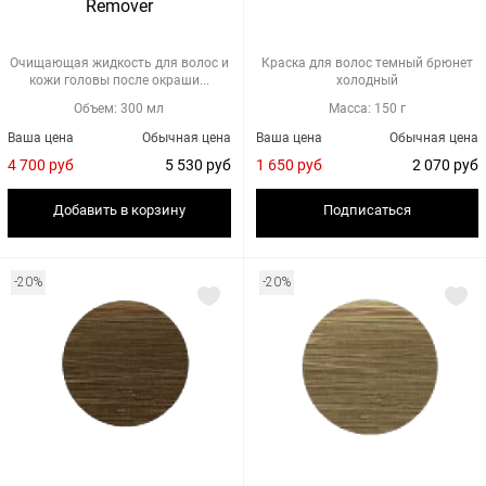
Remover
Очищающая жидкость для волос и
Краска для волос темный брюнет
кожи головы после окраши...
холодный
Объем: 300 мл
Масса: 150 г
Ваша цена
Обычная цена
Ваша цена
Обычная цена
4 700 руб
5 530 руб
1 650 руб
2 070 руб
Добавить в корзину
Подписаться
-20%
-20%