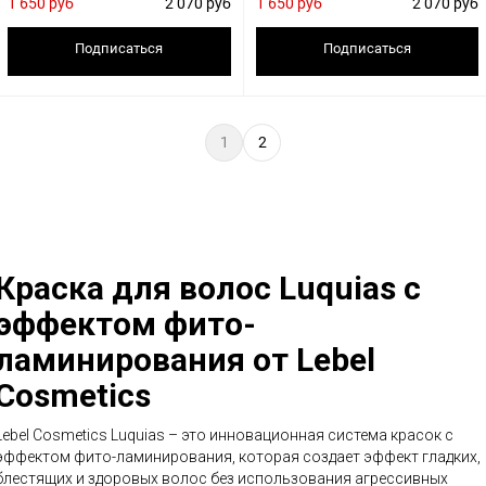
1 650 руб
2 070 руб
1 650 руб
2 070 руб
Подписаться
Подписаться
1
2
Краска для волос Luquias с
эффектом фито-
ламинирования от Lebel
Cosmetics
Lebel Cosmetics Luquias – это инновационная система красок с
эффектом фито-ламинирования, которая создает эффект гладких,
блестящих и здоровых волос без использования агрессивных