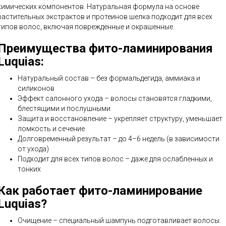
химических компонентов. Натуральная формула на основе
растительных экстрактов и протеинов шелка подходит для всех
типов волос, включая поврежденные и окрашенные.
Преимущества фито-ламинирования
Luquias:
Натуральный состав – без формальдегида, аммиака и
силиконов
Эффект салонного ухода – волосы становятся гладкими,
блестящими и послушными
Защита и восстановление – укрепляет структуру, уменьшает
ломкость и сечение
Долговременный результат – до 4–6 недель (в зависимости
от ухода)
Подходит для всех типов волос – даже для ослабленных и
тонких
Как работает фито-ламинирование
Luquias?
Очищение – специальный шампунь подготавливает волосы.