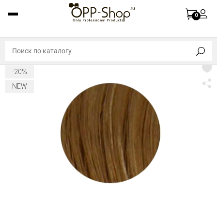
0
-20%
NEW