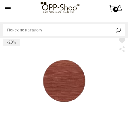
0
-20%