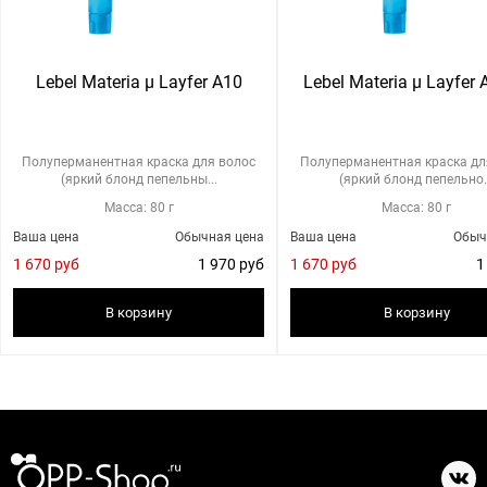
Lebel Materia μ Layfer A10
Lebel Materia μ Layfer
Полуперманентная краска для волос
Полуперманентная краска дл
(яркий блонд пепельны...
(яркий блонд пепельно.
Масса: 80 г
Масса: 80 г
Ваша цена
Обычная цена
Ваша цена
Обыч
1 670 руб
1 970 руб
1 670 руб
1
В корзину
В корзину