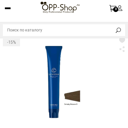
0
-15%