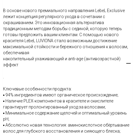
В основе нового премиального направления LebeL Exclusive
лежит концепция регулярного ухода в сочетании с
окрашиванием. Это инновационная альтернатива
традиционным методам борьбы с сединой, которую теперь
готовы предложить вашим клиентам. С помощью нового
красителя LebeL LUVIONA стало возможным достижение
максимальной стойкости и бережного отношения к волосам,
обеспечивая
накопительный ухаживающий и anti-age (антивозрастной)
эффект
.
Ключевые особенности продукта:
▪ 94% ингредиентов имеют органическое происхождение;
▪ Наличие PLEX-компонентов в красителе и окислителе
гарантирует пролонгированный уход за волосами;
▪ Минимальное содержание щелочей и оптимальный уровень
pH;
▪ Абсолютно новая технология: аминокислотное обёртывание
волос для глубокого восстановления и сияющего блеска;