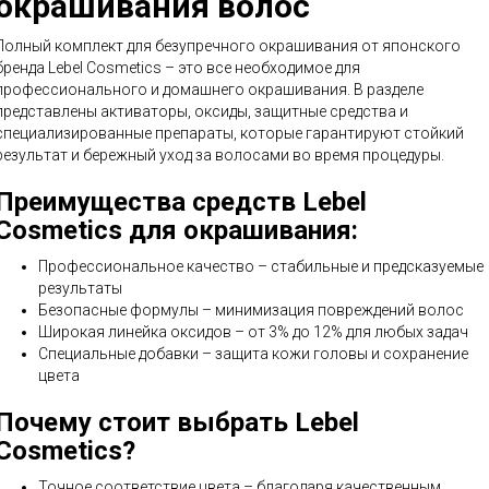
окрашивания волос
Полный комплект для безупречного окрашивания от японского
бренда Lebel Cosmetics – это все необходимое для
профессионального и домашнего окрашивания. В разделе
представлены активаторы, оксиды, защитные средства и
специализированные препараты, которые гарантируют стойкий
результат и бережный уход за волосами во время процедуры.
Преимущества средств Lebel
Cosmetics для окрашивания:
Профессиональное качество – стабильные и предсказуемые
результаты
Безопасные формулы – минимизация повреждений волос
Широкая линейка оксидов – от 3% до 12% для любых задач
Специальные добавки – защита кожи головы и сохранение
цвета
Почему стоит выбрать Lebel
Cosmetics?
Точное соответствие цвета – благодаря качественным