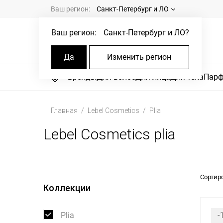
Ваш регион:
Санкт-Петербург и ЛО
Ваш регион:
Санкт-Петербург и ЛО
?
Да
Изменить регион
Бренды
Для волос
Для лица
Для тела
Пар
Главная
Lebel Cosmetics
Plia
Lebel Cosmetics plia
Сортир
Коллекции
Plia
-