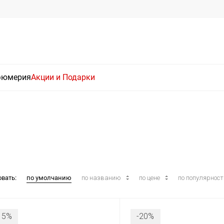
фюмерия
Акции и Подарки
овать:
по умолчанию
по названию
по цене
по популярнос
15%
-20%