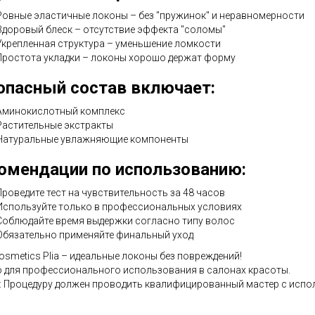
Ровные эластичные локоны – без "пружинок" и неравномерности
Здоровый блеск – отсутствие эффекта "соломы"
Укрепленная структура – уменьшение ломкости
Простота укладки – локоны хорошо держат форму
опасный состав включает:
Аминокислотный комплекс
Растительные экстракты
Натуральные увлажняющие компоненты
омендации по использованию:
Проведите тест на чувствительность за 48 часов
Используйте только в профессиональных условиях
Соблюдайте время выдержки согласно типу волос
Обязательно применяйте финальный уход
Cosmetics Plia – идеальные локоны без повреждений!
 для профессионального использования в салонах красоты.
 Процедуру должен проводить квалифицированный мастер с испо