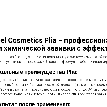
el Cosmetics Plia – профессио
я химической завивки с эффек
Cosmetics Plia представляет инновационную систему химической за
жно ухаживает за волосами. Японская формула с обеспечивает ид
кальные преимущества Plia:
Двойное действие – химическая завивка + восстановление структ
Щадящий состав – без тиогликолевой кислоты (в отдельных продук
Стойкий результат – красивые локоны сохраняются до 3-4 месяцев
Профессиональная система – полный набор для всех этапов завив
ультат после применения: