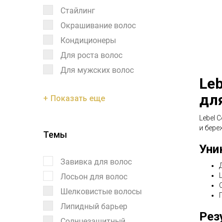
Стайлинг
Окрашивание волос
Кондиционеры
Для роста волос
Для мужских волос
Leb
дл
Показать еще
Lebel 
и бере
Темы
Уни
Завивка для волос
Лосьон для волос
Шелковистые волосы
Липидный барьер
Рез
Солнцезащитный