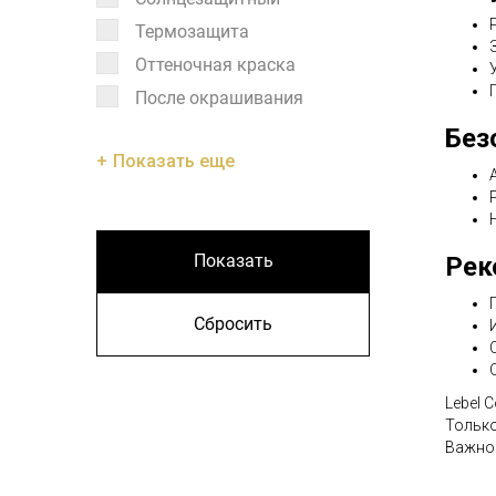
Термозащита
Оттеночная краска
После окрашивания
Без
Показать еще
Показать
Рек
Сбросить
Lebel 
Только
Важно: