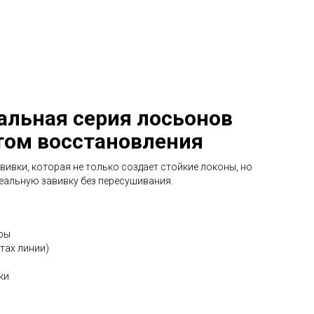
нальная серия лосьонов
том восстановления
вивки, которая не только создает стойкие локоны, но
еальную завивку без пересушивания.
уры
тах линии)
ки