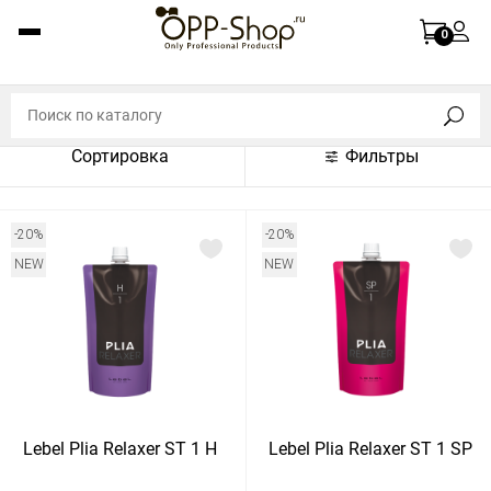
По названию (A-Z)
0
По названию (Z-A)
По цене (по возрастанию)
Сортировка
Фильтры
По цене (по убыванию)
По популярности (по возрастанию)
-20%
-20%
По популярности (по убыванию)
NEW
NEW
Показать:
Показать
30
60
Сбросить
120
Lebel Plia Relaxer ST 1 H
Lebel Plia Relaxer ST 1 SP