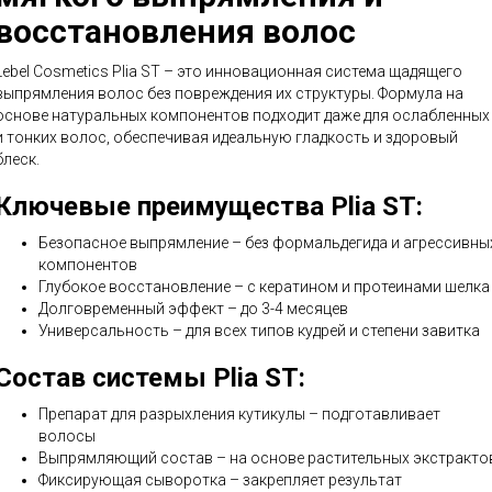
восстановления волос
Lebel Cosmetics Plia ST – это инновационная система щадящего
выпрямления волос без повреждения их структуры. Формула на
основе натуральных компонентов подходит даже для ослабленных
и тонких волос, обеспечивая идеальную гладкость и здоровый
блеск.
Ключевые преимущества Plia ST:
Безопасное выпрямление – без формальдегида и агрессивны
компонентов
Глубокое восстановление – с кератином и протеинами шелка
Долговременный эффект – до 3-4 месяцев
Универсальность – для всех типов кудрей и степени завитка
Состав системы Plia ST:
Препарат для разрыхления кутикулы – подготавливает
волосы
Выпрямляющий состав – на основе растительных экстракто
Фиксирующая сыворотка – закрепляет результат