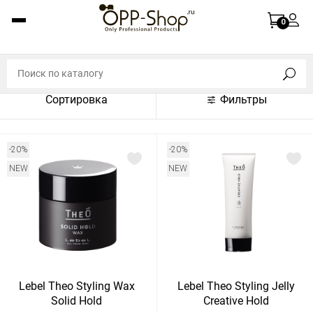
По названию (A-Z)
0
По названию (Z-A)
По цене (по возрастанию)
Сортировка
Фильтры
По цене (по убыванию)
По популярности (по возрастанию)
-20%
-20%
По популярности (по убыванию)
NEW
NEW
Показать:
Показать
30
60
Сбросить
120
Lebel Theo Styling Wax
Lebel Theo Styling Jelly
Solid Hold
Creative Hold