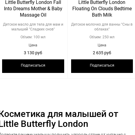
Little Butterfly London Fall
Little Butterfly London
Into Dreams Mother & Baby
Floating On Clouds Bedtime
Massage Oil
Bath Milk
Детское масло для тела для мам и
Детское молочко для ванны "Сны в
малышей "Сладких снов"
облаках"
Объем: 100 мл
Объем: 250 мл
Цена
Цена
3 130 руб
2 635 руб
Подписаться
Подписаться
Косметика для малышей от
Little Butterfly London
Подарите вашему малышу получить удовольствие от купания с