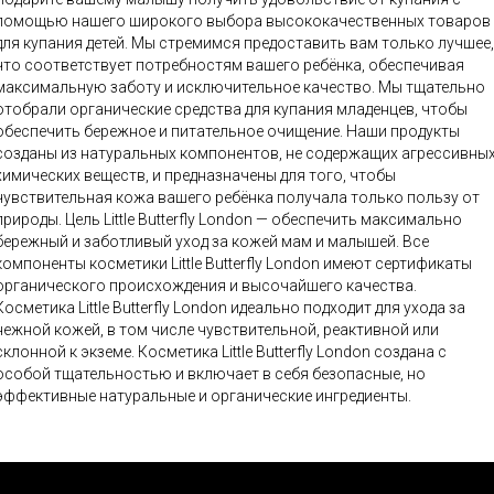
помощью нашего широкого выбора высококачественных товаров
для купания детей. Мы стремимся предоставить вам только лучшее,
что соответствует потребностям вашего ребёнка, обеспечивая
максимальную заботу и исключительное качество. Мы тщательно
отобрали органические средства для купания младенцев, чтобы
обеспечить бережное и питательное очищение. Наши продукты
созданы из натуральных компонентов, не содержащих агрессивны
химических веществ, и предназначены для того, чтобы
чувствительная кожа вашего ребёнка получала только пользу от
оды. Цель Little Butterfly London — обеспечить максимально
бережный и заботливый уход за кожей мам и малышей. Все
компоненты косметики Little Butterfly London имеют сертификаты
органического происхождения и высочайшего качества.
Косметика Little Butterfly London идеально подходит для ухода за
нежной кожей, в том числе чувствительной, реактивной или
склонной к экземе. Косметика Little Butterfly London создана с
особой тщательностью и включает в себя безопасные, но
эффективные натуральные и органические ингредиенты.