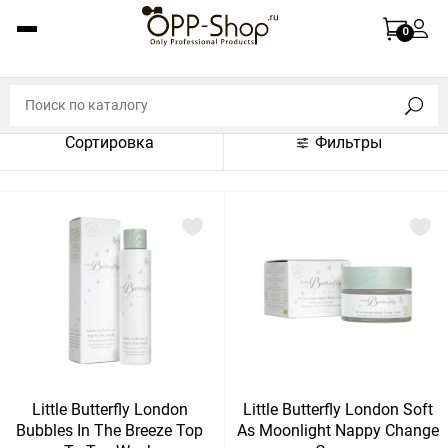
По названию (A-Z)
0
По названию (Z-A)
По цене (по возрастанию)
Сортировка
Фильтры
По цене (по убыванию)
По популярности (по возрастанию)
По популярности (по убыванию)
Показать:
Показать
30
60
Сбросить
120
Little Butterfly London
Little Butterfly London Soft
Bubbles In The Breeze Top
As Moonlight Nappy Change