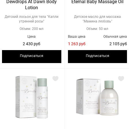
Dewdrops At Dawn Body
Eternal Baby Massage Oil
Lotion
Детский лосьон для тела "Капли
Детское масло для массажа
утренней росы"
"Мамина любовь"
Объем: 200 мл
Объем: 50 мл
Цена
Ваша цена
Обычная цена
2 430 руб
1 263 руб
2 105 руб
Подписаться
Подписаться