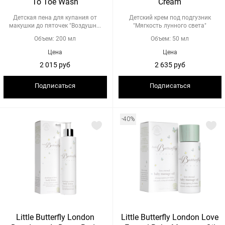
To Toe Wash
Cream
Детская пена для купания от
Детский крем под подгузник
макушки до пяточек "Воздушн...
"Мягкость лунного света"
Объем: 200 мл
Объем: 50 мл
Цена
Цена
2 015 руб
2 635 руб
Подписаться
Подписаться
-40%
Little Butterfly London
Little Butterfly London Love