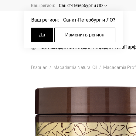
Ваш регион:
Санкт-Петербург и ЛО
Ваш регион:
Санкт-Петербург и ЛО
?
Да
Изменить регион
Бренды
Для волос
Для лица
Для тела
Пар
Главная
Macadamia Natural Oil
Macadamia Profe