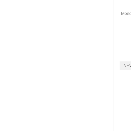
Моло
NE