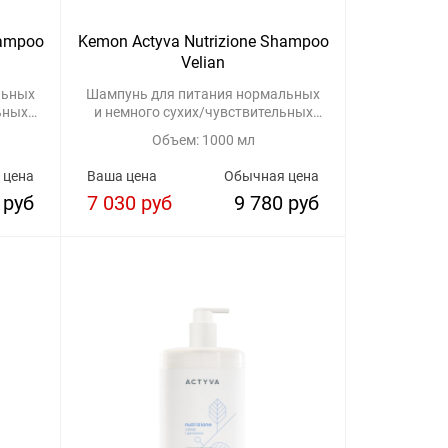
hampoo
Kemon Actyva Nutrizione Shampoo
Velian
льных
Шампунь для питания нормальных
ьных
и немного сухих/чувствительных
волос
Объем: 1000 мл
 цена
Ваша цена
Обычная цена
 руб
7 030 руб
9 780 руб