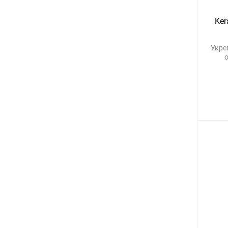
Ker
Укре