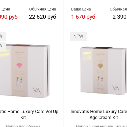
 цена
Обычная цена
Ваша цена
Обычная
090 руб
22 620 руб
1 670 руб
2 390
%
NEW
W
atis Home Luxury Care Vol-Up
Innovatis Home Luxury Care 
Kit
Age Cream Kit
Набор для объема
Набор с крем-кондиционе