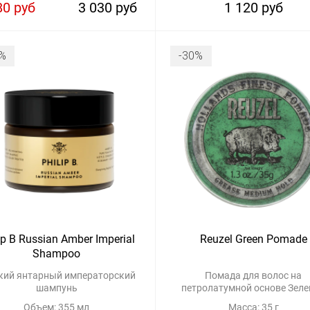
80 руб
3 030 руб
1 120 руб
%
-30%
ip B Russian Amber Imperial
Reuzel Green Pomade
Shampoo
кий янтарный императорский
Помада для волос на
шампунь
петролатумной основе Зел
Объем: 355 мл
Масса: 35 г