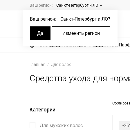
Ваш регион:
Санкт-Петербург и ЛО
Ваш регион:
Санкт-Петербург и ЛО
?
Да
Изменить регион
Бренды
Для волос
Для лица
Для тела
Пар
Главная
Для волос
Средства ухода для нор
Сортирова
Категории
Для мужских волос
-25