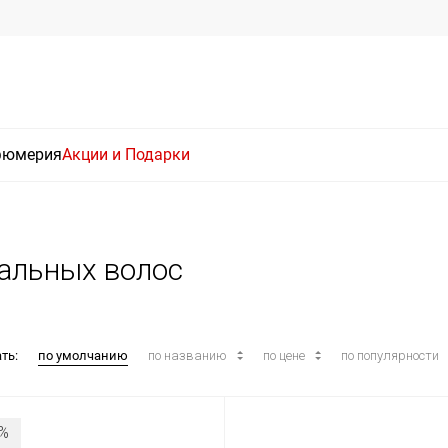
фюмерия
Акции и Подарки
мальных волос
ть:
по умолчанию
по названию
по цене
по популярности
%