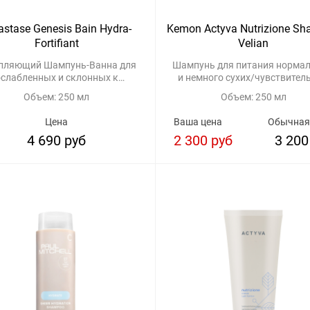
astase Genesis Bain Hydra-
Kemon Actyva Nutrizione S
Fortifiant
Velian
пляющий Шампунь-Ванна для
Шампунь для питания норма
ослабленных и склонных к
и немного сухих/чувствител
выпадению волос
волос
Объем: 250 мл
Объем: 250 мл
Цена
Ваша цена
Обычная
4 690 руб
2 300 руб
3 200