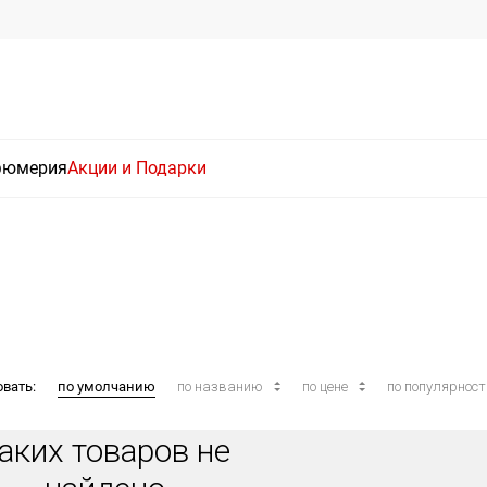
фюмерия
Акции и Подарки
овать:
по умолчанию
по названию
по цене
по популярнос
аких товаров не