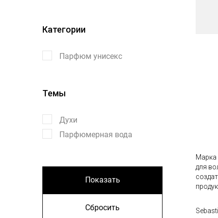
Категории
Парфюм унисекс
Темы
Духи
Парфюмерная вода
Марка 
для во
создат
Показать
продук
Сбросить
Sebast