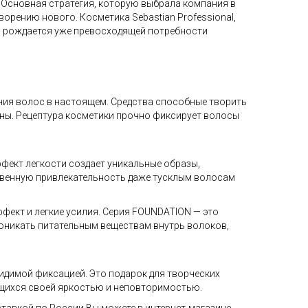
 Основная стратегия, которую выбрала компания в
орению нового. Косметика Sebastian Professional,
), рождается уже превосходящей потребности
ния волос в настоящем. Средства способные творить
оны. Рецептура косметики прочно фиксирует волосы
ффект легкости создает уникальные образы,
твенную привлекательность даже тусклым волосам
ект и легкие усилия. Серия FOUNDATION — это
роникать питательным веществам внутрь волоков,
видимой фиксацией. Это подарок для творческих
ющихся своей яркостью и неповторимостью.