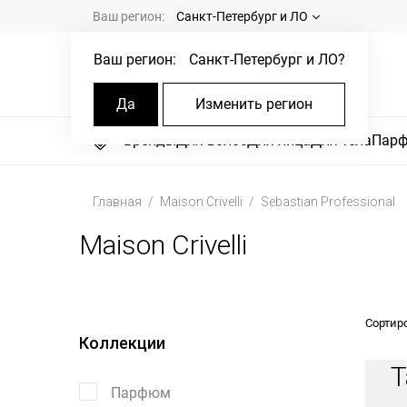
Ваш регион:
Санкт-Петербург и ЛО
Ваш регион:
Санкт-Петербург и ЛО
?
Да
Изменить регион
Бренды
Для волос
Для лица
Для тела
Пар
Главная
Maison Crivelli
Sebastian Professional
Maison Crivelli
Сортир
Коллекции
Т
Парфюм