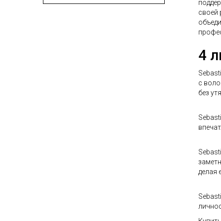
поддер
своей 
объеди
профе
4 л
Sebast
с воло
без ут
Sebast
впечат
Sebast
заметн
делая 
Sebast
личнос