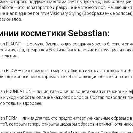
жка которого поддерживается за счет выпуска модных коллекций.
работе — это новаторство и разрушение стереотипов, мешающих тв
ненная в единое понятие Visionary Styling (Воображаемые волосы
ссионалов.
инии косметики Sebastian:
ian FLAUNT
— формула будущего для создания яркого блеска и сия
сами чудеса, превращая безжизненные в легкие и струящиеся лок
яжеления.
ian FLOW
— невесомость в мире стайлинга и ухода за волосами. Э
ляющие своей неповторимостью. Эта коллекция обеспечит естес
ian FOUNDATION
— линия, гармонично сочетающая интенсивный эфф
ый уход и восстановление каждого волоска. Состав позволяет п
его толще и здоровее.
ian FORM
— линия для тех, кто предпочитает уникальные образы с 
тей, которым теперь открыты шедевры образов и стилей, отлича