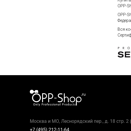
Купить
OPP-Sh
OPP-Sh
Федера
Вся ко
Сертиф
Москва и МО, Леснорядский пер., д. 18 стр. 2
+7 (495) 212-11-64