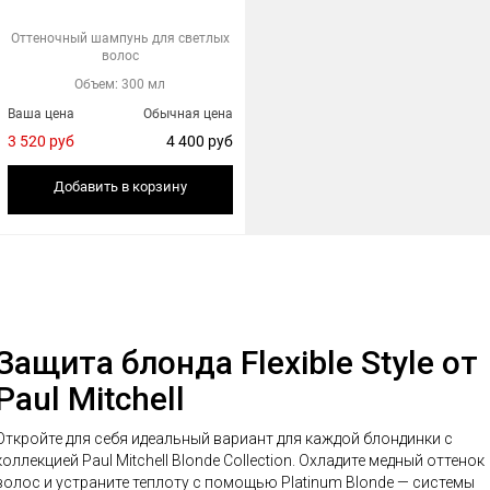
Оттеночный шампунь для светлых
волос
Объем: 300 мл
Ваша цена
Обычная цена
3 520 руб
4 400 руб
Добавить в корзину
Защита блонда Flexible Style от
Paul Mitchell
Откройте для себя идеальный вариант для каждой блондинки с
оллекцией Paul Mitchell Blonde Collection. Охладите медный оттенок
волос и устраните теплоту с помощью Platinum Blonde — системы