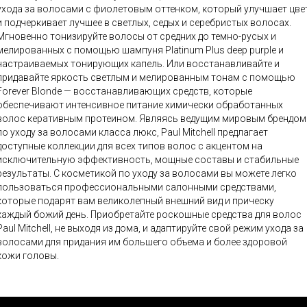
ухода за волосами с фиолетовым оттенком, который улучшает цве
и подчеркивает лучшее в светлых, седых и серебристых волосах.
Мгновенно тонизируйте волосы от средних до темно-русых и
мелированных с помощью шампуня Platinum Plus deep purple и
астраиваемых тонирующих капель. Или восстанавливайте и
придавайте яркость светлым и мелированным тонам с помощью
Forever Blonde — восстанавливающих средств, которые
обеспечивают интенсивное питание химически обработанных
олос керативным протеином. Являясь ведущим мировым брендом
по уходу за волосами класса люкс, Paul Mitchell предлагает
доступные коллекции для всех типов волос с акцентом на
исключительную эффективность, мощные составы и стабильные
результаты. С косметикой по уходу за волосами вы можете легко
пользоваться профессиональными салонными средствами,
которые подарят вам великолепный внешний вид и прическу
каждый божий день. Приобретайте роскошные средства для волос
Paul Mitchell, не выходя из дома, и адаптируйте свой режим ухода за
волосами для придания им большего объема и более здоровой
кожи головы.