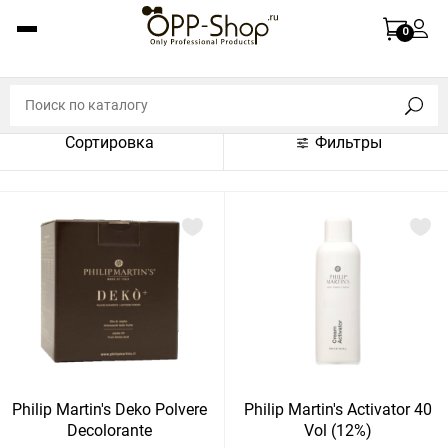
По названию (A-Z)
0
По названию (Z-A)
По цене (по возрастанию)
Сортировка
Фильтры
По цене (по убыванию)
По популярности (по возрастанию)
По популярности (по убыванию)
Показать:
Показать
30
60
Сбросить
120
Philip Martin's Deko Polvere
Philip Martin's Activator 40
Decolorante
Vol (12%)