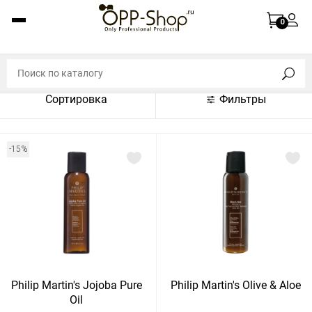
По названию (A-Z)
0
По названию (Z-A)
По цене (по возрастанию)
Сортировка
Фильтры
По цене (по убыванию)
По популярности (по возрастанию)
-15%
По популярности (по убыванию)
Показать:
Показать
30
60
Сбросить
120
Philip Martin's Jojoba Pure
Philip Martin's Olive & Aloe
Oil