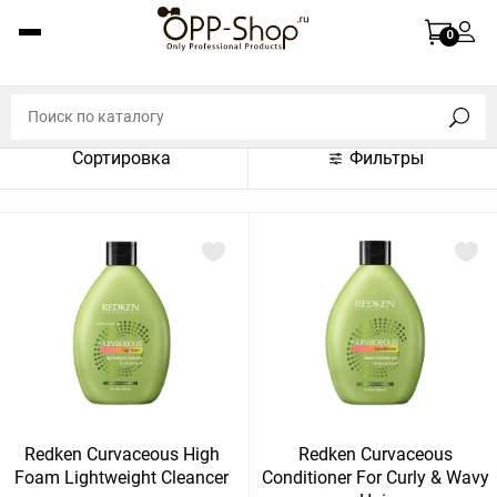
По названию (A-Z)
0
По названию (Z-A)
По цене (по возрастанию)
Сортировка
Фильтры
По цене (по убыванию)
По популярности (по возрастанию)
По популярности (по убыванию)
Показать:
Показать
30
60
Сбросить
120
Redken Curvaceous High
Redken Curvaceous
Foam Lightweight Cleancer
Conditioner For Curly & Wavy