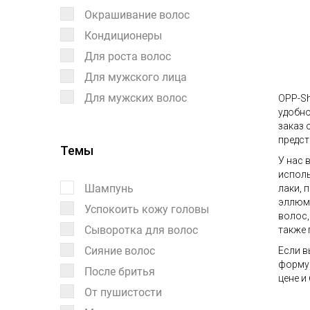
Окрашивание волос
Кондиционеры
Для роста волос
Для мужского лица
Для мужских волос
OPP-Sh
удобно
заказ 
предст
Темы
У нас 
исполь
Шампунь
лаки, 
эллюми
Успокоить кожу головы
волос,
Сыворотка для волос
также 
Сияние волос
Если в
форму 
После бритья
цене и
От пушистости