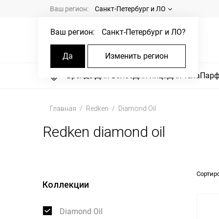
Ваш регион:
Санкт-Петербург и ЛО
Ваш регион:
Санкт-Петербург и ЛО
?
Да
Изменить регион
Бренды
Для волос
Для лица
Для тела
Пар
Главная
Redken
Diamond Oil
Redken diamond oil
Сортир
Коллекции
Diamond Oil