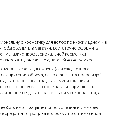
сиональную косметику для волос по низким ценам и в
 чтобы съездить в магазин, достаточно оформить
рнет-магазине профессиональной косметики
е завоевать доверие покупателей во всем мире.
ые масла, кератин, шампуни (для ежедневного
ля придания объема, для окрашенных волос и др.),
ты для волос, средства для ламинирования и
 средство определенного типа: для нормальных
, для вьющихся, для окрашенных и мелированных, а
 необходимо — задайте вопрос специалисту через
гие средства по уходу за волосами по оптимальной