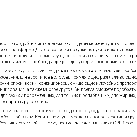
op — это удобный интернет-магазин, где вы можете купить профес
е для вас форме. Для совершения покупки не нужно искать время,
онлайн и получить косметику с доставкой до двери. В нашем инте
авлены известные бренды средств для ухода за волосами, успевши
вы можете купить такие средства по уходу за волосами, как лечебн
зования, для всех типов волос, выпрямляющие, разглаживающие, д
пенки, спреи, воски, кондиционеры, очищающие и лечебные препара
нирования, а также многое другое. Вы всегда сможете подобрать
 для сухих и поврежденных, для тонких и ослабленных, для жирных
препараты другого типа.
ы сомневаетесь, какое именно средство по уходу за волосами вам
обратной связи. Купить шампунь, масло для волос, кератин и дру
 без лишних усилий — преимущество интернет-магазина OPP-Shop!