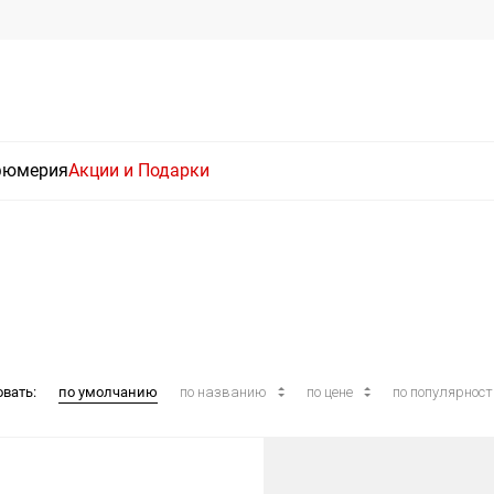
фюмерия
Акции и Подарки
овать:
по умолчанию
по названию
по цене
по популярнос