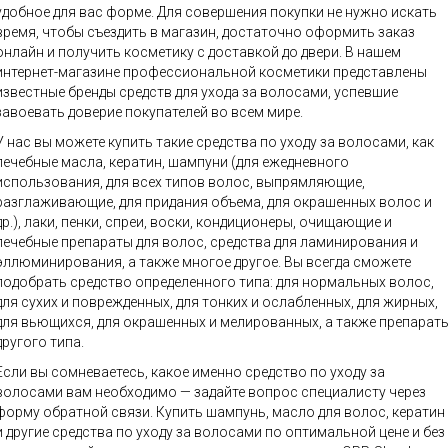
удобное для вас форме. Для совершения покупки не нужно искать
время, чтобы съездить в магазин, достаточно оформить заказ
онлайн и получить косметику с доставкой до двери. В нашем
интернет-магазине профессиональной косметики представлены
известные бренды средств для ухода за волосами, успевшие
завоевать доверие покупателей во всем мире.
У нас вы можете купить такие средства по уходу за волосами, как
лечебные масла, кератин, шампуни (для ежедневного
использования, для всех типов волос, выпрямляющие,
разглаживающие, для придания объема, для окрашенных волос и
др.), лаки, пенки, спреи, воски, кондиционеры, очищающие и
лечебные препараты для волос, средства для ламинирования и
эллюминирования, а также многое другое. Вы всегда сможете
подобрать средство определенного типа: для нормальных волос,
для сухих и поврежденных, для тонких и ослабленных, для жирных,
для вьющихся, для окрашенных и мелированных, а также препарат
другого типа.
Если вы сомневаетесь, какое именно средство по уходу за
волосами вам необходимо — задайте вопрос специалисту через
форму обратной связи. Купить шампунь, масло для волос, кератин
и другие средства по уходу за волосами по оптимальной цене и без