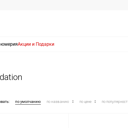
фюмерия
Акции и Подарки
dation
овать:
по умолчанию
по названию
по цене
по популярнос