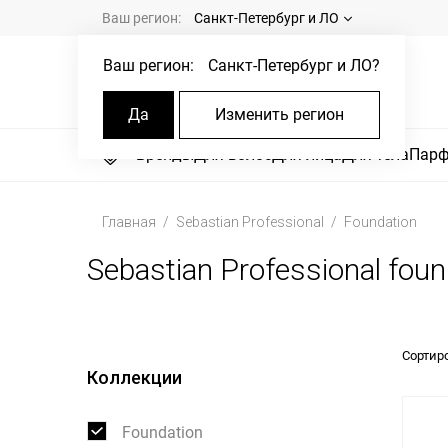
Ваш регион:
Санкт-Петербург и ЛО
Ваш регион:
Санкт-Петербург и ЛО
?
Да
Изменить регион
Бренды
Для волос
Для лица
Для тела
Пар
Главная
Sebastian Professional
Foundation
Sebastian Professional foun
Сортир
Коллекции
Foundation